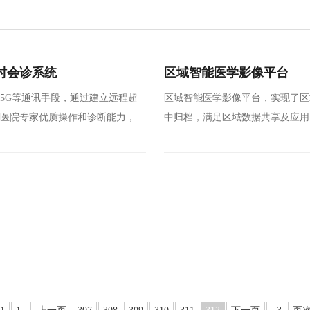
时会诊系统
区域智能医学影像平台
5G等通讯手段，通过建立远程超
区域智能医学影像平台，实现了区
级医院专家优质操作和诊断能力，
中归档，满足区域数据共享及应用