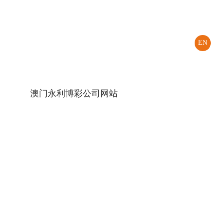
EN
澳门永利博彩公司网站