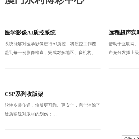
医学影像AI质控系统
远程超声实
系统能够对医学影像进行AI质控，将质控工作覆
借助于互联网、
盖到每一例影像检查，完成对多地区、多机构、
声充分发挥上
多…
实…
CSP系列收版架
软性皮带传送，输版更可靠、更安全，完全消除了
硬质输送对版材的划伤；
收版速度可调（…