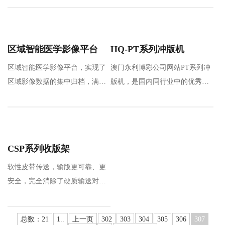
构、多…
实…
区域智能医学影像平台
HQ-PT系列冲版机
区域智能医学影像平台，实现了
澳门永利博彩公司网站PT系列冲
区域影像数据的集中归档，满足
版机，是国内同行业中的优秀品
区域数据共享及应用要求，通过
牌，是通过引进和吸收先进技
区…
术，全新设计的热…
CSP系列收版架
软性皮带传送，输版更可靠、更
安全，完全消除了硬质输送对版
材的划伤；
收版速度可调（…
总数：21
1..
上一页
302
303
304
305
306
307