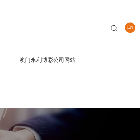
EN
澳门永利博彩公司网站