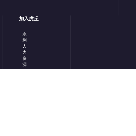
加入虎丘
永
利
人
力
资
源
t © 版权声明 2021 澳门老牌永利博彩
苏ICP备2022005959号
技术支持：拾久