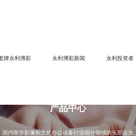
老牌永利博彩
永利博彩新闻
永利投资者
产品中心
国内医学影像和文化办公设备行业细分领域的头部企业