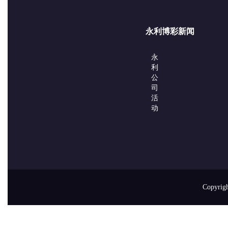
永利博彩新闻
永
利
公
司
活
动
Copyr