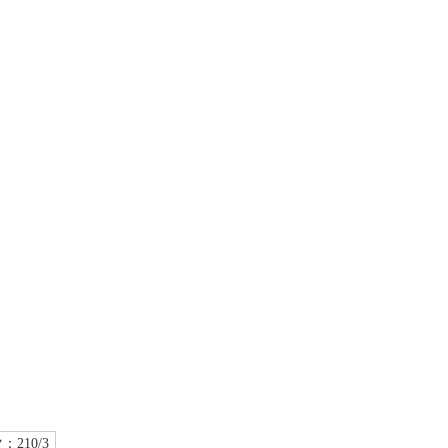
：210/3