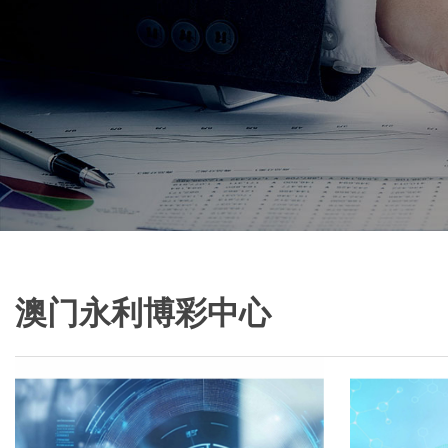
澳门永利博彩中心