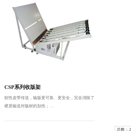
CSP系列收版架
软性皮带传送，输版更可靠、更安全，完全消除了
硬质输送对版材的划伤；
收版速度可调（…
总数：2