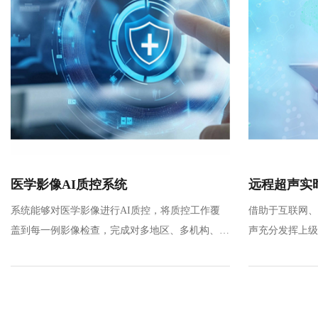
医学影像AI质控系统
远程超声实
系统能够对医学影像进行AI质控，将质控工作覆
借助于互联网、
盖到每一例影像检查，完成对多地区、多机构、
声充分发挥上
多…
实…