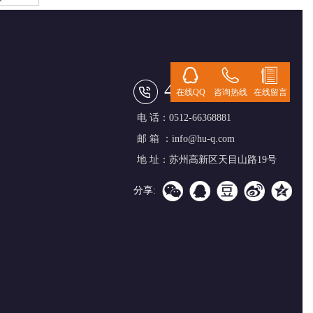
在线QQ
0512-663688
在
400-833-7771
在线QQ
咨询热线
在线留言
电 话：0512-66368881
邮 箱 ：info@hu-q.com
地 址：苏州高新区天目山路19号
分享: