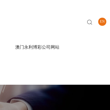
EN
澳门永利博彩公司网站