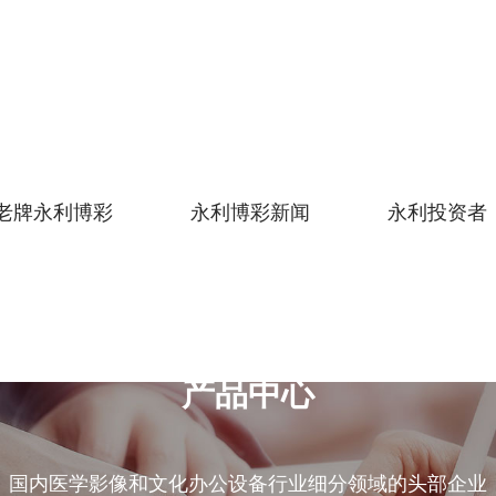
老牌永利博彩
永利博彩新闻
永利投资者
产品中心
国内医学影像和文化办公设备行业细分领域的头部企业