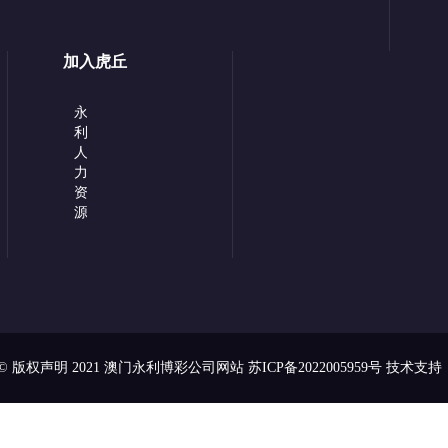
加入虎丘
永
利
人
力
资
源
ght © 版权声明 2021 澳门永利博彩公司网站
苏ICP备2022005959号
技术支持