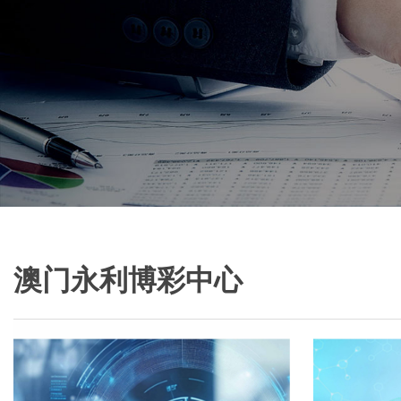
澳门永利博彩中心