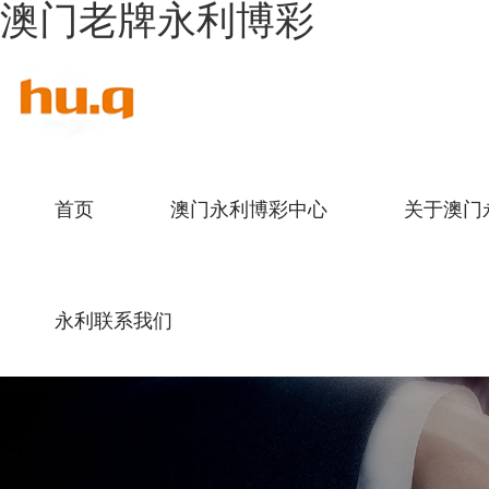
澳门老牌永利博彩
首页
澳门永利博彩中心
关于澳门
永利联系我们