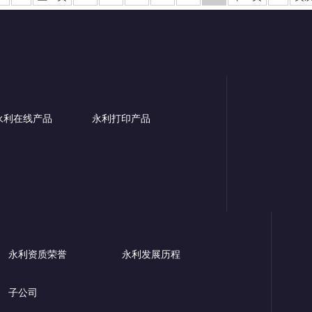
永利在线产品
永利打印产品
永利资质荣誉
永利发展历程
子公司