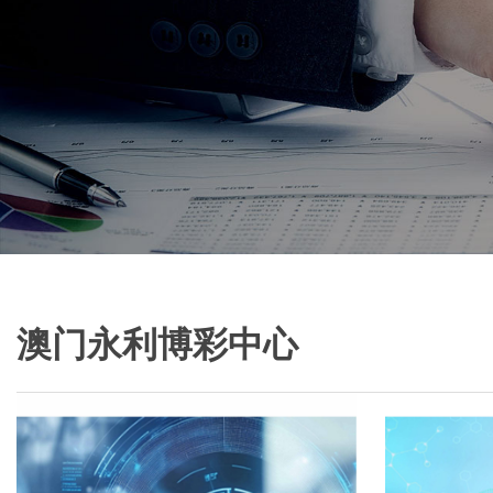
澳门永利博彩中心