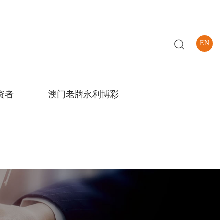
EN
资者
澳门老牌永利博彩