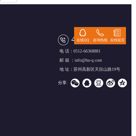
在线QQ
0512-663688
在
400-833-7771
在线QQ
咨询热线
在线留言
电 话：0512-66368881
邮 箱 ：info@hu-q.com
地 址：苏州高新区天目山路19号
分享: