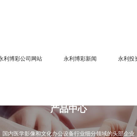
永利博彩公司网站
永利博彩新闻
永利投
产品中心
国内医学影像和文化办公设备行业细分领域的头部企业