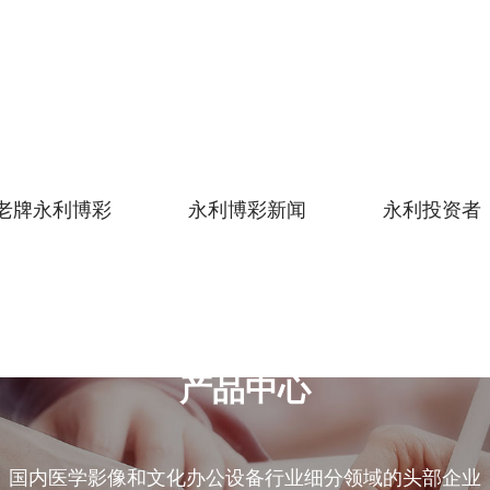
老牌永利博彩
永利博彩新闻
永利投资者
产品中心
国内医学影像和文化办公设备行业细分领域的头部企业