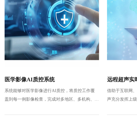
医学影像AI质控系统
远程超声实
系统能够对医学影像进行AI质控，将质控工作覆
借助于互联网、
盖到每一例影像检查，完成对多地区、多机构、
声充分发挥上
多…
实…