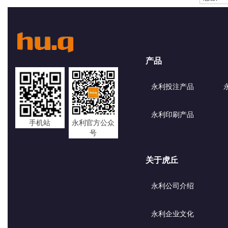
产品
永利投注产品
永利印刷产品
手机站
永利官方公众
号
关于虎丘
永利公司介绍
永利企业文化