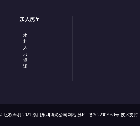
加入虎丘
永
利
人
力
资
源
ght © 版权声明 2021 澳门永利博彩公司网站
苏ICP备2022005959号
技术支持