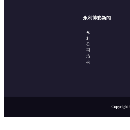
永利博彩新闻
永
利
公
司
活
动
Copyri