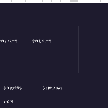
永利在线产品
永利打印产品
永利资质荣誉
永利发展历程
子公司