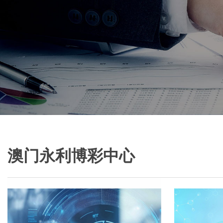
澳门永利博彩中心