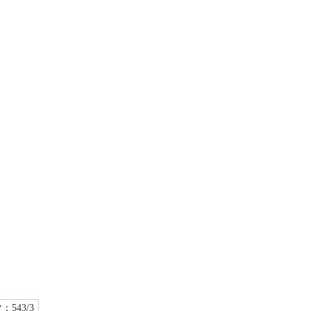
：543/3