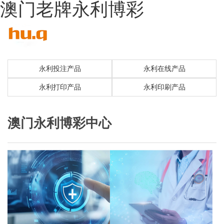
澳门老牌永利博彩
永利投注产品
永利在线产品
永利打印产品
永利印刷产品
澳门永利博彩中心