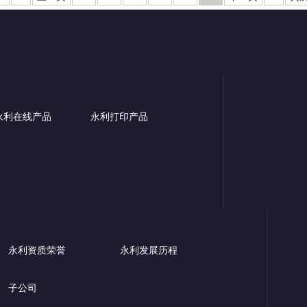
永利在线产品
永利打印产品
永利资质荣誉
永利发展历程
子公司