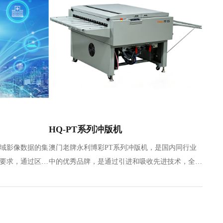
HQ-PT系列冲版机
域影像数据的集
澳门老牌永利博彩PT系列冲版机，是国内同行业
要求，通过区…
中的优秀品牌，是通过引进和吸收先进技术，全新
设计的热…