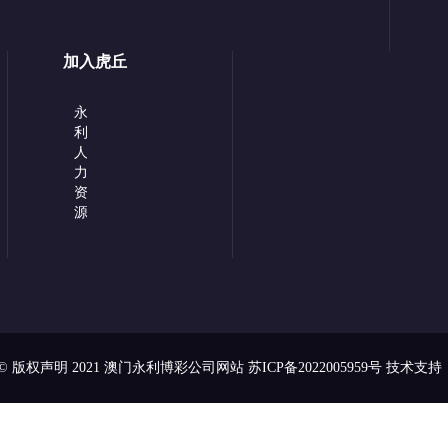
加入虎丘
永
利
人
力
资
源
ght © 版权声明 2021 澳门永利博彩公司网站
苏ICP备2022005959号
技术支持