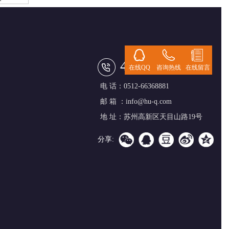
在线QQ
0512-663688
在
400-833-7771
在线QQ
咨询热线
在线留言
电 话：0512-66368881
邮 箱 ：info@hu-q.com
地 址：苏州高新区天目山路19号
分享: