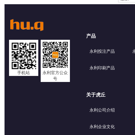
产品
永利投注产品
永利印刷产品
手机站
永利官方公众
号
关于虎丘
永利公司介绍
永利企业文化