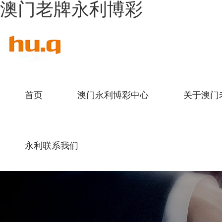
澳门老牌永利博彩
首页
澳门永利博彩中心
关于澳门
永利联系我们