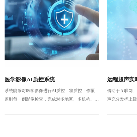
医学影像AI质控系统
远程超声实
系统能够对医学影像进行AI质控，将质控工作覆
借助于互联网、
盖到每一例影像检查，完成对多地区、多机构、
声充分发挥上
多…
实…