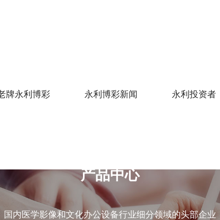
老牌永利博彩
永利博彩新闻
永利投资者
产品中心
国内医学影像和文化办公设备行业细分领域的头部企业