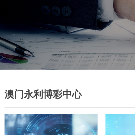
澳门永利博彩中心