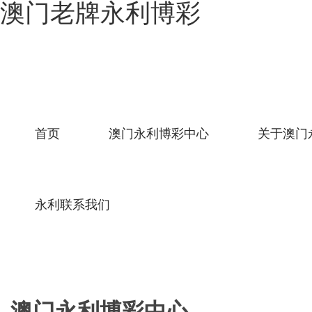
澳门老牌永利博彩
首页
澳门永利博彩中心
关于澳门
永利联系我们
澳门永利博彩中心