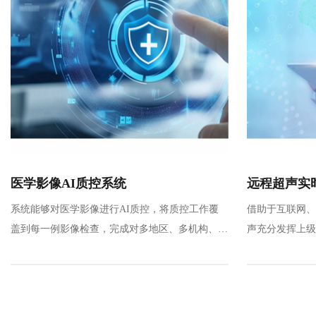
医学影像AI质控系统
远程超声实
系统能够对医学影像进行AI质控，将质控工作覆
借助于互联网、
盖到每一例影像检查，完成对多地区、多机构、
声充分发挥上
多…
实…