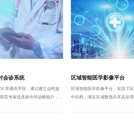
时会诊系统
区域智能医学影像平台
5G等通讯手段，通过建立远程超
区域智能医学影像平台，实现了区
级医院专家优质操作和诊断能力，
中归档，满足区域数据共享及应用