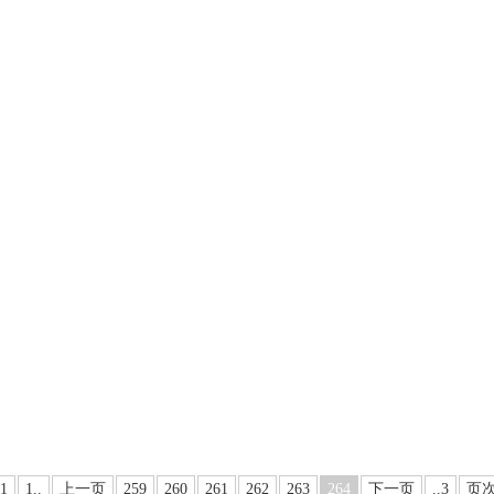
1
1..
上一页
259
260
261
262
263
264
下一页
..3
页次