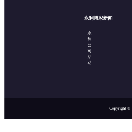
永利博彩新闻
永
利
公
司
活
动
Copyrigh