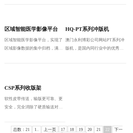
构、多…
实…
区域智能医学影像平台
HQ-PT系列冲版机
区域智能医学影像平台，实现了
澳门永利博彩公司网站PT系列冲
区域影像数据的集中归档，满足
版机，是国内同行业中的优秀品
区域数据共享及应用要求，通过
牌，是通过引进和吸收先进技
区…
术，全新设计的热…
CSP系列收版架
软性皮带传送，输版更可靠、更
安全，完全消除了硬质输送对版
材的划伤；
收版速度可调（…
总数：21
1..
上一页
17
18
19
20
21
22
下一