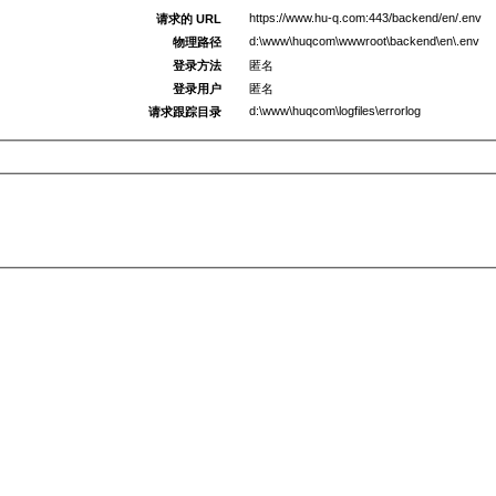
https://www.hu-q.com:443/backend/en/.env
请求的 URL
d:\www\huqcom\wwwroot\backend\en\.env
物理路径
登录方法
匿名
登录用户
匿名
d:\www\huqcom\logfiles\errorlog
请求跟踪目录