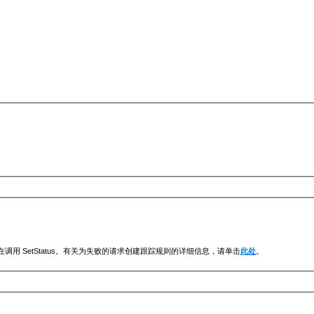
调用 SetStatus。有关为失败的请求创建跟踪规则的详细信息，请单击
此处
。